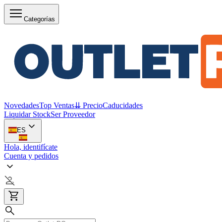
Categorías
Novedades
Top Ventas
⇊ Precio
Caducidades
Liquidar Stock
Ser Proveedor
ES
Hola, identifícate
Cuenta y pedidos