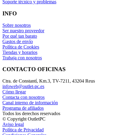
Soporte técnico y problemas
INFO
Sobre nosotros
Ser nuestro proveedor
Por qué tan barato
Gastos de envío
Política de Cookies
Tiendas y horarios
Trabaja con nosotros
CONTACTO OFICINAS
Ctra. de Constantí, Km.3, TV-7211, 43204 Reus
infoweb@outlet-pc.es
Cómo llegar
Contacta con nosotros
Canal interno de información
Programa de afiliados
Todos los derechos reservados
© Copyright OutletPC
Aviso legal
Política de Privacidad