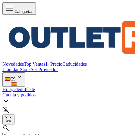
Categorías
Novedades
Top Ventas
⇊ Precio
Caducidades
Liquidar Stock
Ser Proveedor
ES
Hola, identifícate
Cuenta y pedidos