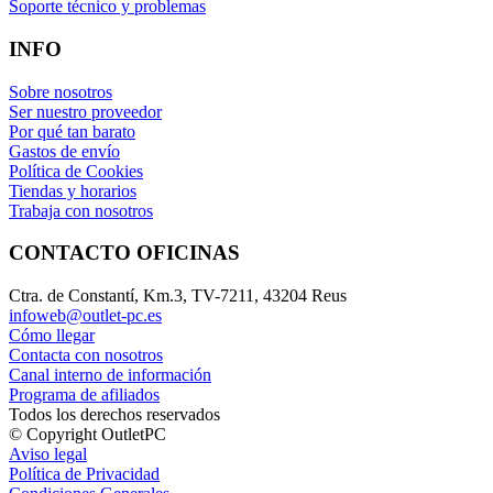
Soporte técnico y problemas
INFO
Sobre nosotros
Ser nuestro proveedor
Por qué tan barato
Gastos de envío
Política de Cookies
Tiendas y horarios
Trabaja con nosotros
CONTACTO OFICINAS
Ctra. de Constantí, Km.3, TV-7211, 43204 Reus
infoweb@outlet-pc.es
Cómo llegar
Contacta con nosotros
Canal interno de información
Programa de afiliados
Todos los derechos reservados
© Copyright OutletPC
Aviso legal
Política de Privacidad