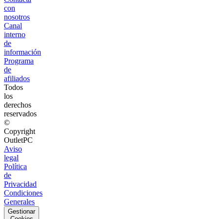
con
nosotros
Canal
interno
de
información
Programa
de
afiliados
Todos
los
derechos
reservados
©
Copyright
OutletPC
Aviso
legal
Política
de
Privacidad
Condiciones
Generales
Gestionar
Cookies