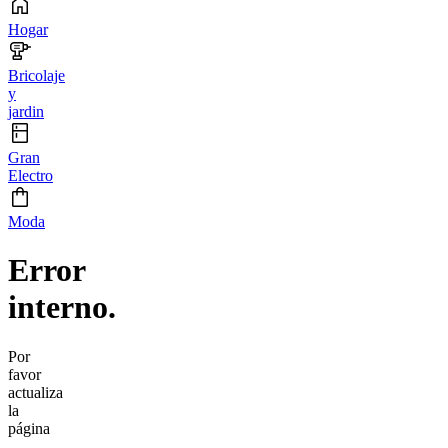
Hogar
Bricolaje
y
jardin
Gran
Electro
Moda
Error
interno.
Por
favor
actualiza
la
página