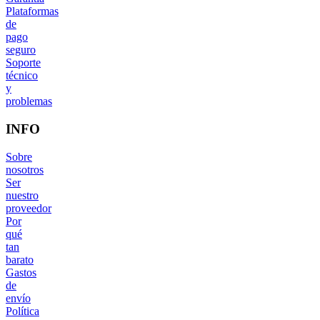
Plataformas
de
pago
seguro
Soporte
técnico
y
problemas
INFO
Sobre
nosotros
Ser
nuestro
proveedor
Por
qué
tan
barato
Gastos
de
envío
Política