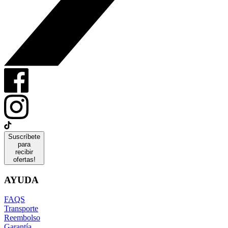
Suscríbete
para
recibir
ofertas!
AYUDA
FAQS
Transporte
Reembolso
Garantía