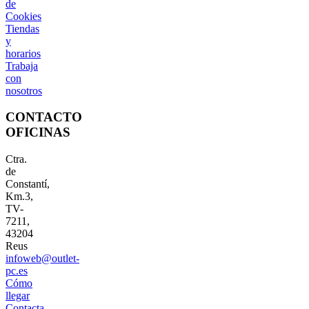
de
Cookies
Tiendas
y
horarios
Trabaja
con
nosotros
CONTACTO
OFICINAS
Ctra.
de
Constantí,
Km.3,
TV-
7211,
43204
Reus
infoweb@outlet-
pc.es
Cómo
llegar
Contacta