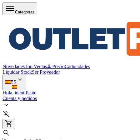
Categorías
Novedades
Top Ventas
⇊ Precio
Caducidades
Liquidar Stock
Ser Proveedor
ES
Hola, identifícate
Cuenta y pedidos