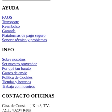
AYUDA
FAQS
Transporte
Reembolso
Garantía
Plataformas de pago seguro
Soporte técnico y problemas
INFO
Sobre nosotros
Ser nuestro proveedor
Por qué tan barato
Gastos de envío
Política de Cookies
Tiendas y horarios
Trabaja con nosotros
CONTACTO OFICINAS
Ctra. de Constantí, Km.3, TV-
7211, 43204 Reus