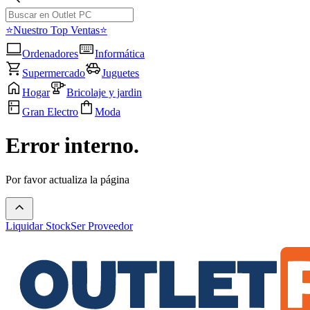
⭐Nuestro Top Ventas⭐
Ordenadores
Informática
Supermercado
Juguetes
Hogar
Bricolaje y jardin
Gran Electro
Moda
Error interno.
Por favor actualiza la página
Liquidar Stock
Ser Proveedor