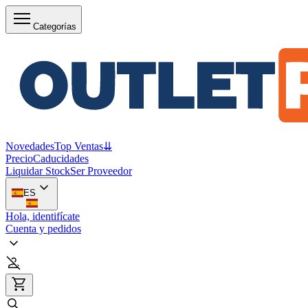
Categorías
Novedades
Top Ventas
⇊
Precio
Caducidades
Liquidar Stock
Ser Proveedor
ES
Hola, identifícate
Cuenta y pedidos