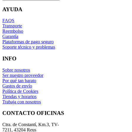
AYUDA
FAQS
Transporte
Reembolso
Garantía
Plataformas de pago seguro
Soporte técnico y problemas
INFO
Sobre nosotros
Ser nuestro proveedor
Por qué tan barato
Gastos de envío
Política de Cookies
Tiendas y horarios
Trabaja con nosotros
CONTACTO OFICINAS
Ctra. de Constantí, Km.3, TV-
7211, 43204 Reus