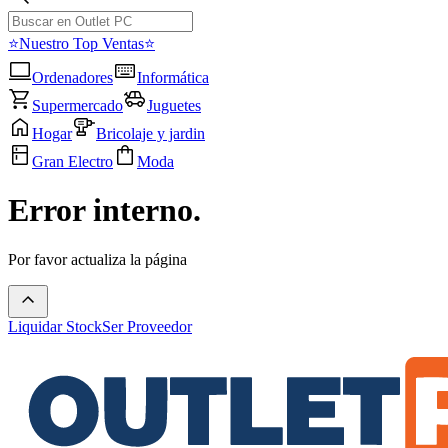
⭐Nuestro Top Ventas⭐
Ordenadores
Informática
Supermercado
Juguetes
Hogar
Bricolaje y jardin
Gran Electro
Moda
Error interno.
Por favor actualiza la página
Liquidar Stock
Ser Proveedor