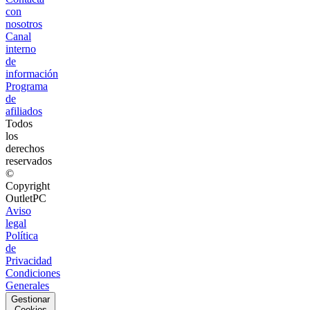
con
nosotros
Canal
interno
de
información
Programa
de
afiliados
Todos
los
derechos
reservados
©
Copyright
OutletPC
Aviso
legal
Política
de
Privacidad
Condiciones
Generales
Gestionar
Cookies