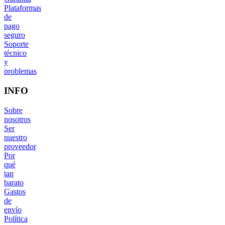
Plataformas
de
pago
seguro
Soporte
técnico
y
problemas
INFO
Sobre
nosotros
Ser
nuestro
proveedor
Por
qué
tan
barato
Gastos
de
envío
Política