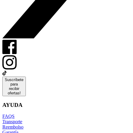
Suscríbete
para
recibir
ofertas!
AYUDA
FAQS
Transporte
Reembolso
Garantía