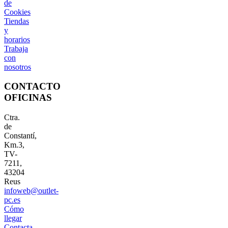
de
Cookies
Tiendas
y
horarios
Trabaja
con
nosotros
CONTACTO
OFICINAS
Ctra.
de
Constantí,
Km.3,
TV-
7211,
43204
Reus
infoweb@outlet-
pc.es
Cómo
llegar
Contacta