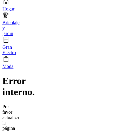
Hogar
Bricolaje
y
jardin
Gran
Electro
Moda
Error
interno.
Por
favor
actualiza
la
página