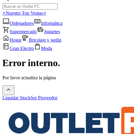
⭐Nuestro Top Ventas⭐
Ordenadores
Informática
Supermercado
Juguetes
Hogar
Bricolaje y jardin
Gran Electro
Moda
Error interno.
Por favor actualiza la página
Liquidar Stock
Ser Proveedor