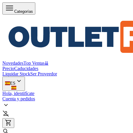
Categorías
Novedades
Top Ventas
⇊
Precio
Caducidades
Liquidar Stock
Ser Proveedor
ES
Hola, identifícate
Cuenta y pedidos