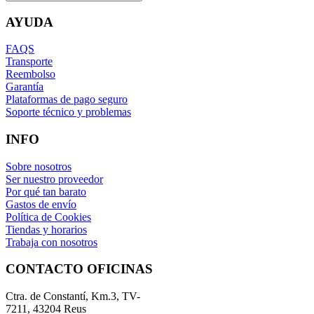
AYUDA
FAQS
Transporte
Reembolso
Garantía
Plataformas de pago seguro
Soporte técnico y problemas
INFO
Sobre nosotros
Ser nuestro proveedor
Por qué tan barato
Gastos de envío
Política de Cookies
Tiendas y horarios
Trabaja con nosotros
CONTACTO OFICINAS
Ctra. de Constantí, Km.3, TV-
7211, 43204 Reus