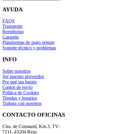
AYUDA
FAQS
Transporte
Reembolso
Garantía
Plataformas de pago seguro
Soporte técnico y problemas
INFO
Sobre nosotros
Ser nuestro proveedor
Por qué tan barato
Gastos de envío
Política de Cookies
Tiendas y horarios
Trabaja con nosotros
CONTACTO OFICINAS
Ctra. de Constantí, Km.3, TV-
7211, 43204 Reus