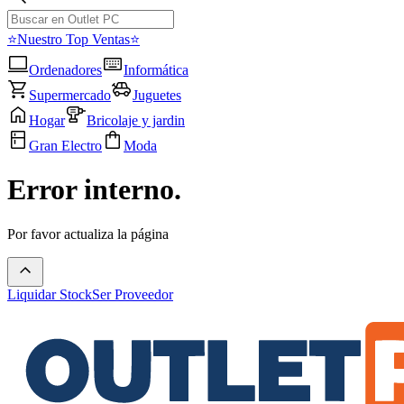
⭐Nuestro Top Ventas⭐
Ordenadores
Informática
Supermercado
Juguetes
Hogar
Bricolaje y jardin
Gran Electro
Moda
Error interno.
Por favor actualiza la página
Liquidar Stock
Ser Proveedor