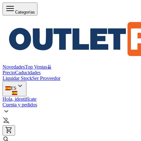
Categorías
Novedades
Top Ventas
⇊
Precio
Caducidades
Liquidar Stock
Ser Proveedor
ES
Hola, identifícate
Cuenta y pedidos