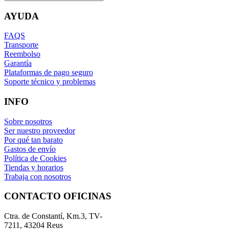
AYUDA
FAQS
Transporte
Reembolso
Garantía
Plataformas de pago seguro
Soporte técnico y problemas
INFO
Sobre nosotros
Ser nuestro proveedor
Por qué tan barato
Gastos de envío
Política de Cookies
Tiendas y horarios
Trabaja con nosotros
CONTACTO OFICINAS
Ctra. de Constantí, Km.3, TV-
7211, 43204 Reus