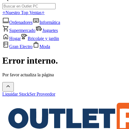
⭐Nuestro Top Ventas⭐
Ordenadores
Informática
Supermercado
Juguetes
Hogar
Bricolaje y jardin
Gran Electro
Moda
Error interno.
Por favor actualiza la página
Liquidar Stock
Ser Proveedor