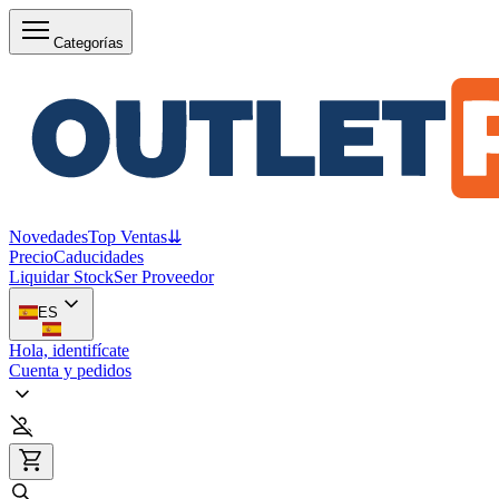
Categorías
Novedades
Top Ventas
⇊
Precio
Caducidades
Liquidar Stock
Ser Proveedor
ES
Hola, identifícate
Cuenta y pedidos