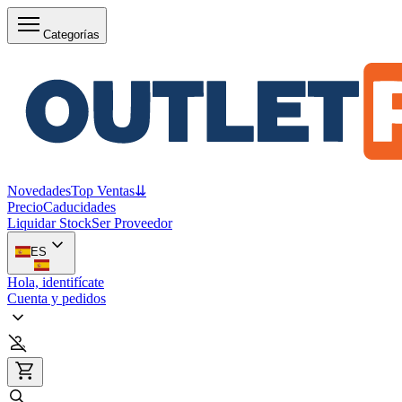
Categorías
Novedades
Top Ventas
⇊
Precio
Caducidades
Liquidar Stock
Ser Proveedor
ES
Hola, identifícate
Cuenta y pedidos