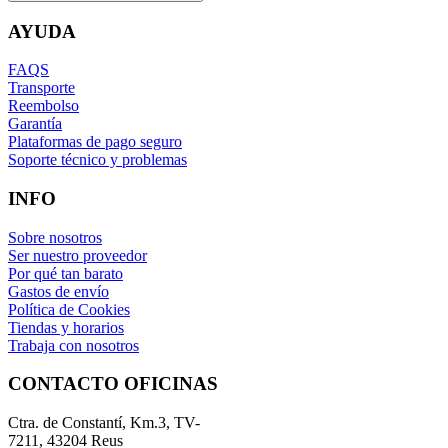
AYUDA
FAQS
Transporte
Reembolso
Garantía
Plataformas de pago seguro
Soporte técnico y problemas
INFO
Sobre nosotros
Ser nuestro proveedor
Por qué tan barato
Gastos de envío
Política de Cookies
Tiendas y horarios
Trabaja con nosotros
CONTACTO OFICINAS
Ctra. de Constantí, Km.3, TV-
7211, 43204 Reus