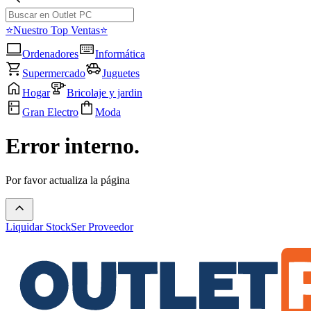
⭐Nuestro Top Ventas⭐
Ordenadores
Informática
Supermercado
Juguetes
Hogar
Bricolaje y jardin
Gran Electro
Moda
Error interno.
Por favor actualiza la página
Liquidar Stock
Ser Proveedor