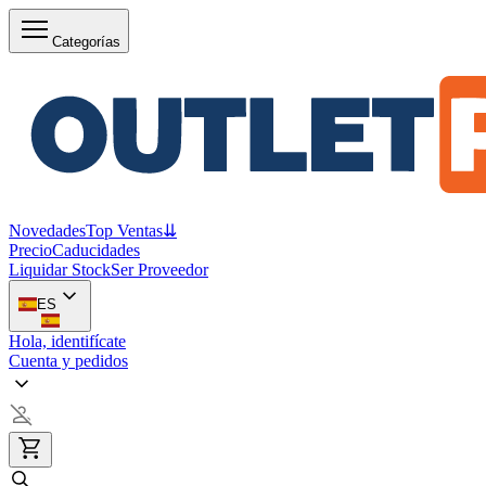
Categorías
Novedades
Top Ventas
⇊
Precio
Caducidades
Liquidar Stock
Ser Proveedor
ES
Hola, identifícate
Cuenta y pedidos