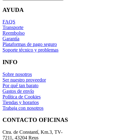
AYUDA
FAQS
Transporte
Reembolso
Garantía
Plataformas de pago seguro
Soporte técnico y problemas
INFO
Sobre nosotros
Ser nuestro proveedor
Por qué tan barato
Gastos de envío
Política de Cookies
Tiendas y horarios
Trabaja con nosotros
CONTACTO OFICINAS
Ctra. de Constantí, Km.3, TV-
7211, 43204 Reus