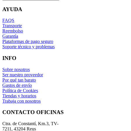
AYUDA
FAQS
Transporte
Reembolso
Garantía
Plataformas de pago seguro
Soporte técnico y problemas
INFO
Sobre nosotros
Ser nuestro proveedor
Por qué tan barato
Gastos de envío
Política de Cookies
Tiendas y horarios
Trabaja con nosotros
CONTACTO OFICINAS
Ctra. de Constantí, Km.3, TV-
7211, 43204 Reus