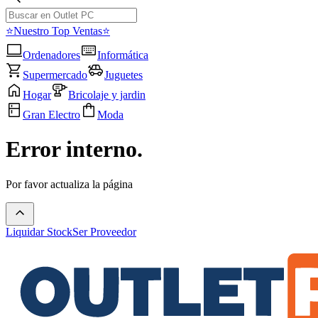
⭐Nuestro Top Ventas⭐
Ordenadores
Informática
Supermercado
Juguetes
Hogar
Bricolaje y jardin
Gran Electro
Moda
Error interno.
Por favor actualiza la página
Liquidar Stock
Ser Proveedor