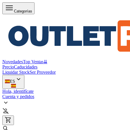
Categorías
Novedades
Top Ventas
⇊
Precio
Caducidades
Liquidar Stock
Ser Proveedor
ES
Hola, identifícate
Cuenta y pedidos