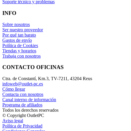
Soporte técnico y problemas
INFO
Sobre nosotros
Ser nuestro proveedor
Por qué tan barato
Gastos de envío
Política de Cookies
Tiendas y horarios
Trabaja con nosotros
CONTACTO OFICINAS
Ctra. de Constantí, Km.3, TV-7211, 43204 Reus
infoweb@outlet-pc.es
Cómo llegar
Contacta con nosotros
Canal interno de información
Programa de afiliados
Todos los derechos reservados
© Copyright OutletPC
Aviso legal
Política de Privacidad