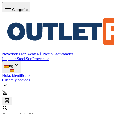
Categorías
Novedades
Top Ventas
⇊ Precio
Caducidades
Liquidar Stock
Ser Proveedor
ES
Hola, identifícate
Cuenta y pedidos