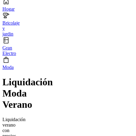
Hogar
Bricolaje
y
jardin
Gran
Electro
Moda
Liquidación
Moda
Verano
Liquidación
verano
con
precios