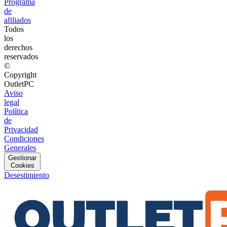
Programa
de
afiliados
Todos
los
derechos
reservados
©
Copyright
OutletPC
Aviso
legal
Política
de
Privacidad
Condiciones
Generales
Gestionar
Cookies
Desestimiento