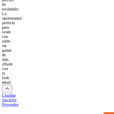
de
escándalo:
La
oportunidad
perfecta
para
vestir
con
estilo
sin
gastar
de
más.
¡Hazte
con
tu
look
ideal!
Liquidar
Stock
Ser
Proveedor