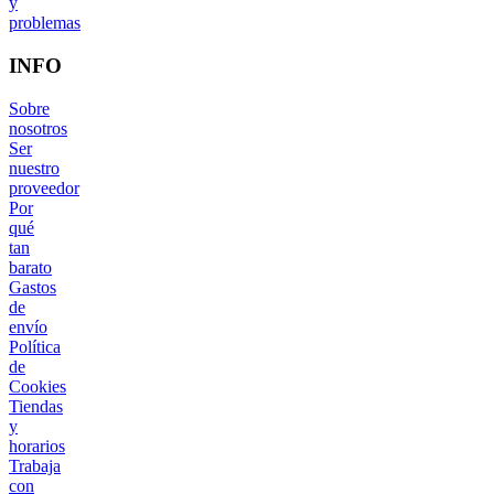
y
problemas
INFO
Sobre
nosotros
Ser
nuestro
proveedor
Por
qué
tan
barato
Gastos
de
envío
Política
de
Cookies
Tiendas
y
horarios
Trabaja
con