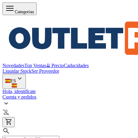
Categorías
Novedades
Top Ventas
⇊ Precio
Caducidades
Liquidar Stock
Ser Proveedor
ES
Hola, identifícate
Cuenta y pedidos