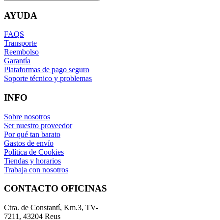
AYUDA
FAQS
Transporte
Reembolso
Garantía
Plataformas de pago seguro
Soporte técnico y problemas
INFO
Sobre nosotros
Ser nuestro proveedor
Por qué tan barato
Gastos de envío
Política de Cookies
Tiendas y horarios
Trabaja con nosotros
CONTACTO OFICINAS
Ctra. de Constantí, Km.3, TV-
7211, 43204 Reus