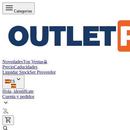
Categorías
Novedades
Top Ventas
⇊
Precio
Caducidades
Liquidar Stock
Ser Proveedor
ES
Hola, identifícate
Cuenta y pedidos