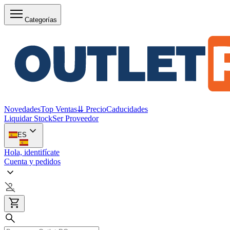
Categorías
Novedades
Top Ventas
⇊ Precio
Caducidades
Liquidar Stock
Ser Proveedor
ES
Hola, identifícate
Cuenta y pedidos