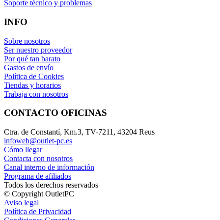
Soporte técnico y problemas
INFO
Sobre nosotros
Ser nuestro proveedor
Por qué tan barato
Gastos de envío
Política de Cookies
Tiendas y horarios
Trabaja con nosotros
CONTACTO OFICINAS
Ctra. de Constantí, Km.3, TV-7211, 43204 Reus
infoweb@outlet-pc.es
Cómo llegar
Contacta con nosotros
Canal interno de información
Programa de afiliados
Todos los derechos reservados
© Copyright OutletPC
Aviso legal
Política de Privacidad