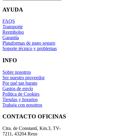
AYUDA
FAQS
Transporte
Reembolso
Garantía
Plataformas de pago seguro
Soporte técnico y problemas
INFO
Sobre nosotros
Ser nuestro proveedor
Por qué tan barato
Gastos de envío
Política de Cookies
Tiendas y horarios
Trabaja con nosotros
CONTACTO OFICINAS
Ctra. de Constantí, Km.3, TV-
7211, 43204 Reus