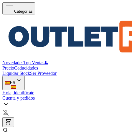
Categorías
Novedades
Top Ventas
⇊
Precio
Caducidades
Liquidar Stock
Ser Proveedor
ES
Hola, identifícate
Cuenta y pedidos