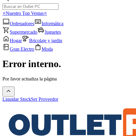
⭐Nuestro Top Ventas⭐
Ordenadores
Informática
Supermercado
Juguetes
Hogar
Bricolaje y jardin
Gran Electro
Moda
Error interno.
Por favor actualiza la página
Liquidar Stock
Ser Proveedor