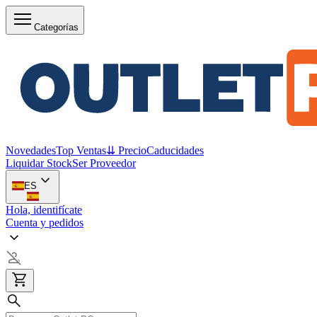
Categorías
Novedades
Top Ventas
⇊ Precio
Caducidades
Liquidar Stock
Ser Proveedor
ES
Hola, identifícate
Cuenta y pedidos