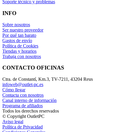
Soporte técnico y problemas
INFO
Sobre nosotros
Ser nuestro proveedor
Por qué tan barato
Gastos de envío
Política de Cookies
Tiendas y horarios
Trabaja con nosotros
CONTACTO OFICINAS
Ctra. de Constantí, Km.3, TV-7211, 43204 Reus
infoweb@outlet-pc.es
Cómo llegar
Contacta con nosotros
Canal interno de información
Programa de afiliados
Todos los derechos reservados
© Copyright OutletPC
Aviso legal
Política de Privacidad