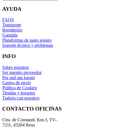
AYUDA
FAQS
Transporte
Reembolso
Garantía
Plataformas de pago seguro
Soporte técnico y problemas
INFO
Sobre nosotros
Ser nuestro proveedor
Por qué tan barato
Gastos de envío
Política de Cookies
Tiendas y horarios
Trabaja con nosotros
CONTACTO OFICINAS
Ctra. de Constantí, Km.3, TV-
7211, 43204 Reus