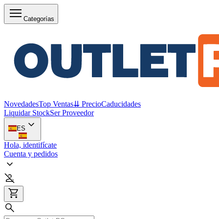
Categorías
Novedades
Top Ventas
⇊ Precio
Caducidades
Liquidar Stock
Ser Proveedor
ES
Hola, identifícate
Cuenta y pedidos