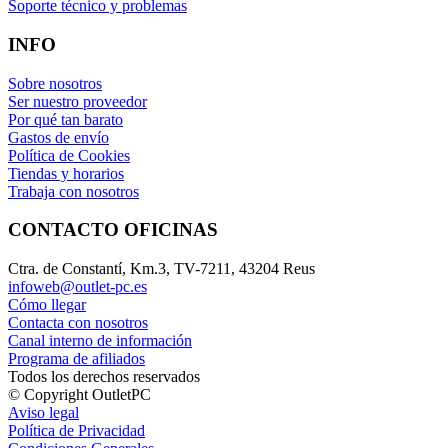
Soporte técnico y problemas
INFO
Sobre nosotros
Ser nuestro proveedor
Por qué tan barato
Gastos de envío
Política de Cookies
Tiendas y horarios
Trabaja con nosotros
CONTACTO OFICINAS
Ctra. de Constantí, Km.3, TV-7211, 43204 Reus
infoweb@outlet-pc.es
Cómo llegar
Contacta con nosotros
Canal interno de información
Programa de afiliados
Todos los derechos reservados
© Copyright OutletPC
Aviso legal
Política de Privacidad