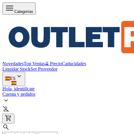
Categorías
Novedades
Top Ventas
⇊ Precio
Caducidades
Liquidar Stock
Ser Proveedor
ES
Hola, identifícate
Cuenta y pedidos