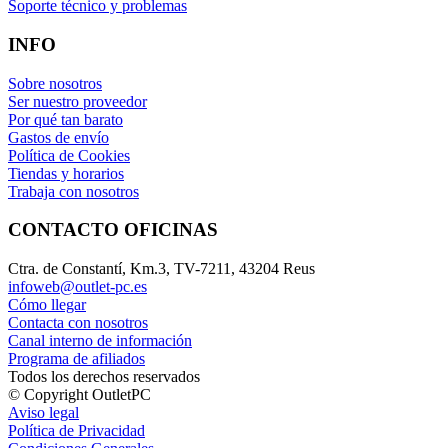
Soporte técnico y problemas
INFO
Sobre nosotros
Ser nuestro proveedor
Por qué tan barato
Gastos de envío
Política de Cookies
Tiendas y horarios
Trabaja con nosotros
CONTACTO OFICINAS
Ctra. de Constantí, Km.3, TV-7211, 43204 Reus
infoweb@outlet-pc.es
Cómo llegar
Contacta con nosotros
Canal interno de información
Programa de afiliados
Todos los derechos reservados
© Copyright OutletPC
Aviso legal
Política de Privacidad