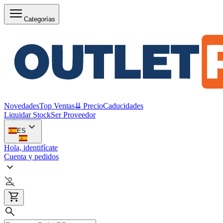
Categorías
Novedades
Top Ventas
⇊ Precio
Caducidades
Liquidar Stock
Ser Proveedor
ES
Hola, identifícate
Cuenta y pedidos