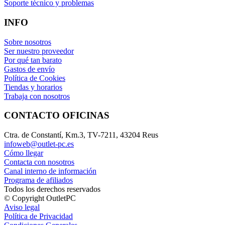
Soporte técnico y problemas
INFO
Sobre nosotros
Ser nuestro proveedor
Por qué tan barato
Gastos de envío
Política de Cookies
Tiendas y horarios
Trabaja con nosotros
CONTACTO OFICINAS
Ctra. de Constantí, Km.3, TV-7211, 43204 Reus
infoweb@outlet-pc.es
Cómo llegar
Contacta con nosotros
Canal interno de información
Programa de afiliados
Todos los derechos reservados
© Copyright OutletPC
Aviso legal
Política de Privacidad