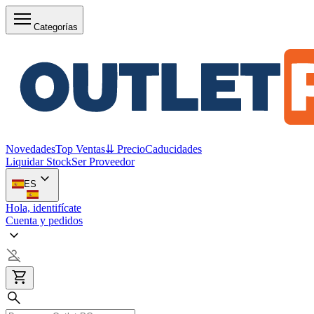
Categorías
Novedades
Top Ventas
⇊ Precio
Caducidades
Liquidar Stock
Ser Proveedor
ES
Hola, identifícate
Cuenta y pedidos