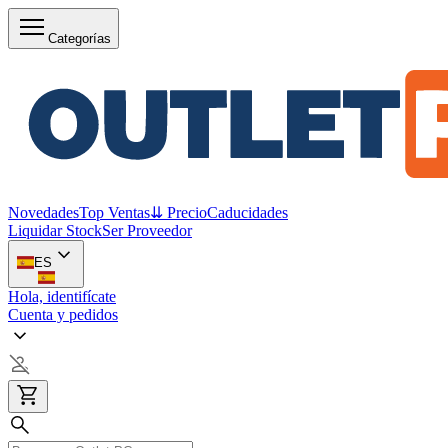
Categorías
Novedades
Top Ventas
⇊ Precio
Caducidades
Liquidar Stock
Ser Proveedor
ES
Hola, identifícate
Cuenta y pedidos