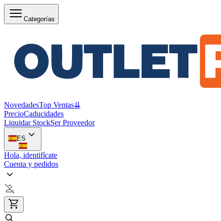
Categorías
Novedades
Top Ventas
⇊
Precio
Caducidades
Liquidar Stock
Ser Proveedor
ES
Hola, identifícate
Cuenta y pedidos