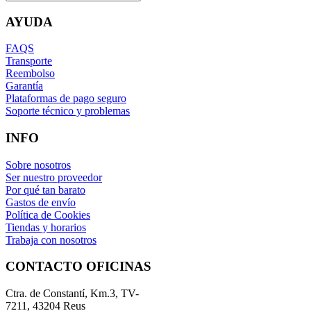
AYUDA
FAQS
Transporte
Reembolso
Garantía
Plataformas de pago seguro
Soporte técnico y problemas
INFO
Sobre nosotros
Ser nuestro proveedor
Por qué tan barato
Gastos de envío
Política de Cookies
Tiendas y horarios
Trabaja con nosotros
CONTACTO OFICINAS
Ctra. de Constantí, Km.3, TV-
7211, 43204 Reus