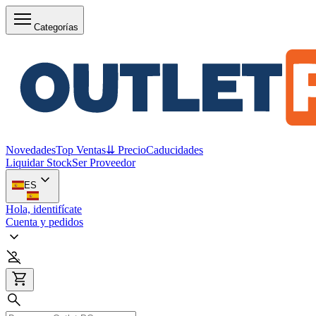
Categorías
Novedades
Top Ventas
⇊ Precio
Caducidades
Liquidar Stock
Ser Proveedor
ES
Hola, identifícate
Cuenta y pedidos