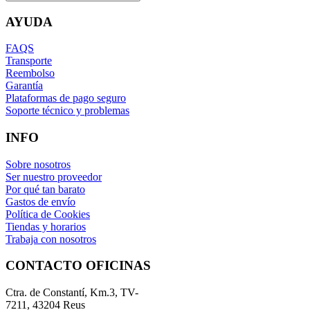
AYUDA
FAQS
Transporte
Reembolso
Garantía
Plataformas de pago seguro
Soporte técnico y problemas
INFO
Sobre nosotros
Ser nuestro proveedor
Por qué tan barato
Gastos de envío
Política de Cookies
Tiendas y horarios
Trabaja con nosotros
CONTACTO OFICINAS
Ctra. de Constantí, Km.3, TV-
7211, 43204 Reus