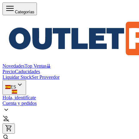
Categorías
Novedades
Top Ventas
⇊
Precio
Caducidades
Liquidar Stock
Ser Proveedor
ES
Hola, identifícate
Cuenta y pedidos