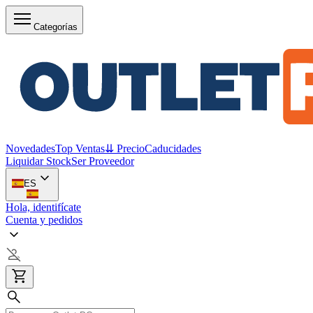
Categorías
Novedades
Top Ventas
⇊ Precio
Caducidades
Liquidar Stock
Ser Proveedor
ES
Hola, identifícate
Cuenta y pedidos