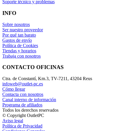
Soporte técnico y problemas
INFO
Sobre nosotros
Ser nuestro proveedor
Por qué tan barato
Gastos de envío
Política de Cookies
Tiendas y horarios
Trabaja con nosotros
CONTACTO OFICINAS
Ctra. de Constantí, Km.3, TV-7211, 43204 Reus
infoweb@outlet-pc.es
Cómo llegar
Contacta con nosotros
Canal interno de información
Programa de afiliados
Todos los derechos reservados
© Copyright OutletPC
Aviso legal
Política de Privacidad