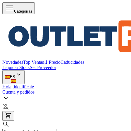
Categorías
Novedades
Top Ventas
⇊ Precio
Caducidades
Liquidar Stock
Ser Proveedor
ES
Hola, identifícate
Cuenta y pedidos