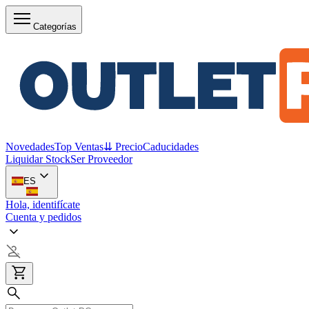
Categorías
Novedades
Top Ventas
⇊ Precio
Caducidades
Liquidar Stock
Ser Proveedor
ES
Hola, identifícate
Cuenta y pedidos