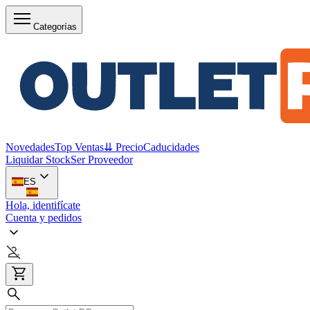
Categorías
Novedades
Top Ventas
⇊ Precio
Caducidades
Liquidar Stock
Ser Proveedor
ES
Hola, identifícate
Cuenta y pedidos