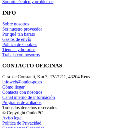
Soporte técnico y problemas
INFO
Sobre nosotros
Ser nuestro proveedor
Por qué tan barato
Gastos de envío
Política de Cookies
Tiendas y horarios
Trabaja con nosotros
CONTACTO OFICINAS
Ctra. de Constantí, Km.3, TV-7211, 43204 Reus
infoweb@outlet-pc.es
Cómo llegar
Contacta con nosotros
Canal interno de información
Programa de afiliados
Todos los derechos reservados
© Copyright OutletPC
Aviso legal
Política de Privacidad