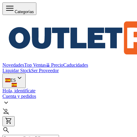
Categorías
Novedades
Top Ventas
⇊ Precio
Caducidades
Liquidar Stock
Ser Proveedor
ES
Hola, identifícate
Cuenta y pedidos