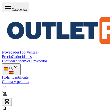
Categorías
Novedades
Top Ventas
⇊
Precio
Caducidades
Liquidar Stock
Ser Proveedor
ES
Hola, identifícate
Cuenta y pedidos