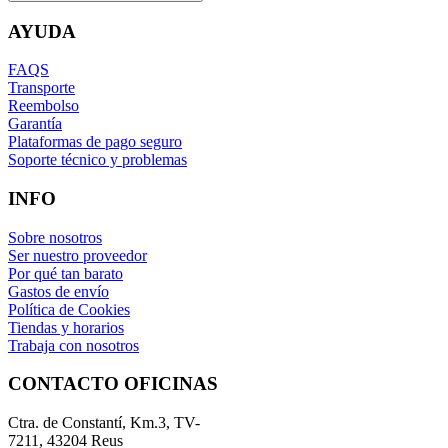
AYUDA
FAQS
Transporte
Reembolso
Garantía
Plataformas de pago seguro
Soporte técnico y problemas
INFO
Sobre nosotros
Ser nuestro proveedor
Por qué tan barato
Gastos de envío
Política de Cookies
Tiendas y horarios
Trabaja con nosotros
CONTACTO OFICINAS
Ctra. de Constantí, Km.3, TV-
7211, 43204 Reus