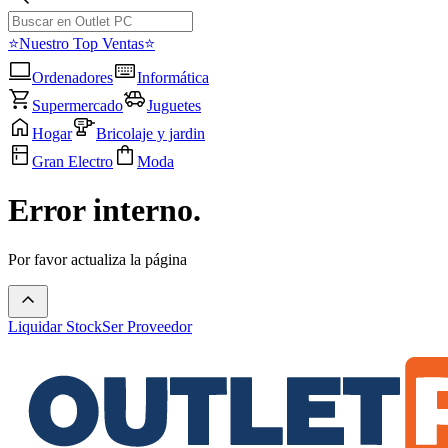
⭐Nuestro Top Ventas⭐
Ordenadores
Informática
Supermercado
Juguetes
Hogar
Bricolaje y jardin
Gran Electro
Moda
Error interno.
Por favor actualiza la página
Liquidar Stock
Ser Proveedor