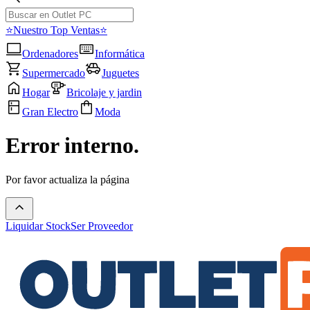
⭐Nuestro Top Ventas⭐
Ordenadores
Informática
Supermercado
Juguetes
Hogar
Bricolaje y jardin
Gran Electro
Moda
Error interno.
Por favor actualiza la página
Liquidar Stock
Ser Proveedor