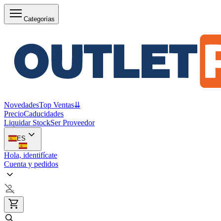
Categorías
Novedades
Top Ventas
⇊
Precio
Caducidades
Liquidar Stock
Ser Proveedor
ES
Hola, identifícate
Cuenta y pedidos