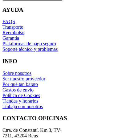
AYUDA
FAQS
Transporte
Reembolso
Garantía
Plataformas de pago seguro
Soporte técnico y problemas
INFO
Sobre nosotros
Ser nuestro proveedor
Por qué tan barato
Gastos de envío
Política de Cookies
Tiendas y horarios
Trabaja con nosotros
CONTACTO OFICINAS
Ctra. de Constantí, Km.3, TV-
7211, 43204 Reus