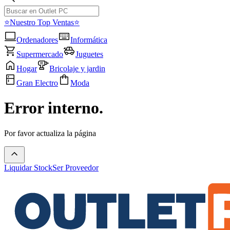
⭐Nuestro Top Ventas⭐
Ordenadores
Informática
Supermercado
Juguetes
Hogar
Bricolaje y jardin
Gran Electro
Moda
Error interno.
Por favor actualiza la página
Liquidar Stock
Ser Proveedor