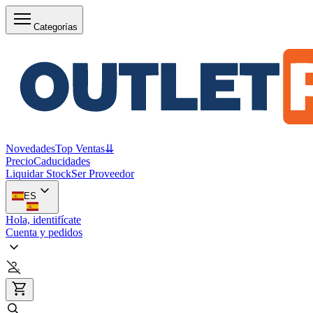
Categorías
Novedades
Top Ventas
⇊
Precio
Caducidades
Liquidar Stock
Ser Proveedor
ES
Hola, identifícate
Cuenta y pedidos