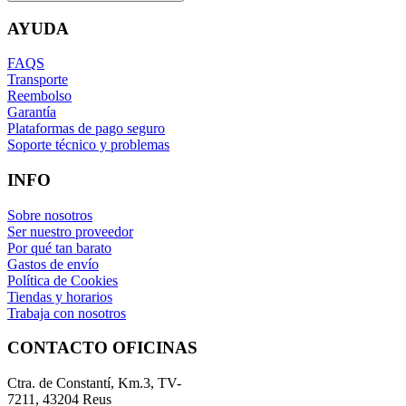
AYUDA
FAQS
Transporte
Reembolso
Garantía
Plataformas de pago seguro
Soporte técnico y problemas
INFO
Sobre nosotros
Ser nuestro proveedor
Por qué tan barato
Gastos de envío
Política de Cookies
Tiendas y horarios
Trabaja con nosotros
CONTACTO OFICINAS
Ctra. de Constantí, Km.3, TV-
7211, 43204 Reus