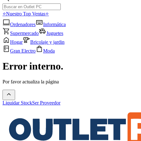
⭐Nuestro Top Ventas⭐
Ordenadores
Informática
Supermercado
Juguetes
Hogar
Bricolaje y jardin
Gran Electro
Moda
Error interno.
Por favor actualiza la página
Liquidar Stock
Ser Proveedor