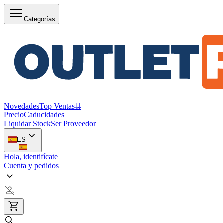
Categorías
Novedades
Top Ventas
⇊
Precio
Caducidades
Liquidar Stock
Ser Proveedor
ES
Hola, identifícate
Cuenta y pedidos