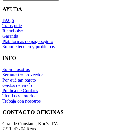
AYUDA
FAQS
Transporte
Reembolso
Garantía
Plataformas de pago seguro
Soporte técnico y problemas
INFO
Sobre nosotros
Ser nuestro proveedor
Por qué tan barato
Gastos de envío
Política de Cookies
Tiendas y horarios
Trabaja con nosotros
CONTACTO OFICINAS
Ctra. de Constantí, Km.3, TV-
7211, 43204 Reus