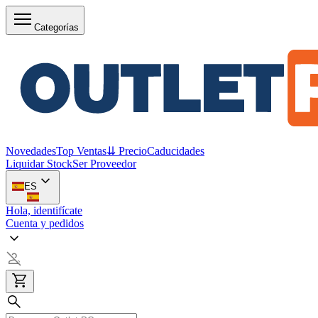
Categorías
Novedades
Top Ventas
⇊ Precio
Caducidades
Liquidar Stock
Ser Proveedor
ES
Hola, identifícate
Cuenta y pedidos