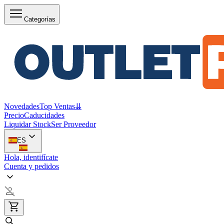
Categorías
Novedades
Top Ventas
⇊
Precio
Caducidades
Liquidar Stock
Ser Proveedor
ES
Hola, identifícate
Cuenta y pedidos