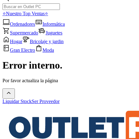
⭐Nuestro Top Ventas⭐
Ordenadores
Informática
Supermercado
Juguetes
Hogar
Bricolaje y jardin
Gran Electro
Moda
Error interno.
Por favor actualiza la página
Liquidar Stock
Ser Proveedor