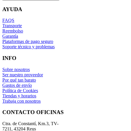
AYUDA
FAQS
Transporte
Reembolso
Garantía
Plataformas de pago seguro
Soporte técnico y problemas
INFO
Sobre nosotros
Ser nuestro proveedor
Por qué tan barato
Gastos de envío
Política de Cookies
Tiendas y horarios
Trabaja con nosotros
CONTACTO OFICINAS
Ctra. de Constantí, Km.3, TV-
7211, 43204 Reus