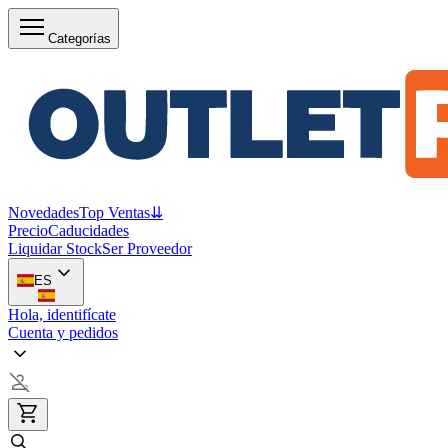
Categorías
Novedades
Top Ventas
⇊
Precio
Caducidades
Liquidar Stock
Ser Proveedor
ES
Hola, identifícate
Cuenta y pedidos