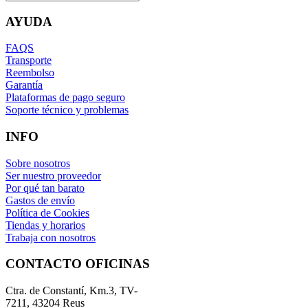
AYUDA
FAQS
Transporte
Reembolso
Garantía
Plataformas de pago seguro
Soporte técnico y problemas
INFO
Sobre nosotros
Ser nuestro proveedor
Por qué tan barato
Gastos de envío
Política de Cookies
Tiendas y horarios
Trabaja con nosotros
CONTACTO OFICINAS
Ctra. de Constantí, Km.3, TV-
7211, 43204 Reus