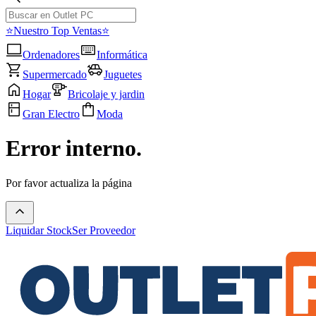
⭐Nuestro Top Ventas⭐
Ordenadores
Informática
Supermercado
Juguetes
Hogar
Bricolaje y jardin
Gran Electro
Moda
Error interno.
Por favor actualiza la página
Liquidar Stock
Ser Proveedor