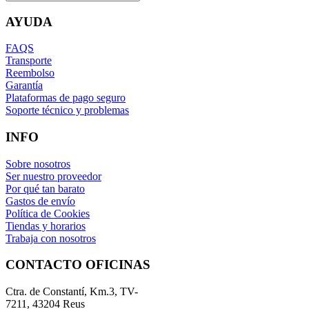
AYUDA
FAQS
Transporte
Reembolso
Garantía
Plataformas de pago seguro
Soporte técnico y problemas
INFO
Sobre nosotros
Ser nuestro proveedor
Por qué tan barato
Gastos de envío
Política de Cookies
Tiendas y horarios
Trabaja con nosotros
CONTACTO OFICINAS
Ctra. de Constantí, Km.3, TV-
7211, 43204 Reus