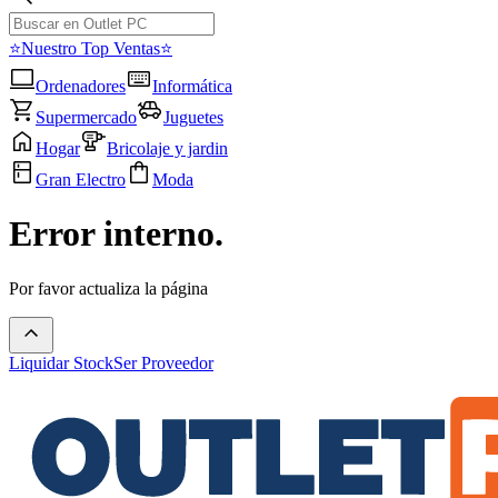
⭐Nuestro Top Ventas⭐
Ordenadores
Informática
Supermercado
Juguetes
Hogar
Bricolaje y jardin
Gran Electro
Moda
Error interno.
Por favor actualiza la página
Liquidar Stock
Ser Proveedor