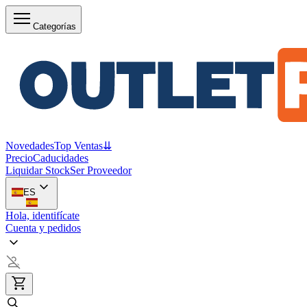
Categorías
Novedades
Top Ventas
⇊
Precio
Caducidades
Liquidar Stock
Ser Proveedor
ES
Hola, identifícate
Cuenta y pedidos