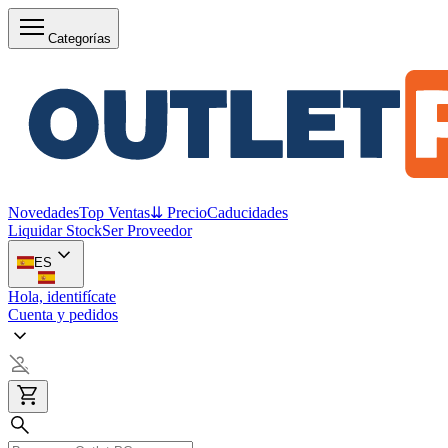
Categorías
Novedades
Top Ventas
⇊ Precio
Caducidades
Liquidar Stock
Ser Proveedor
ES
Hola, identifícate
Cuenta y pedidos