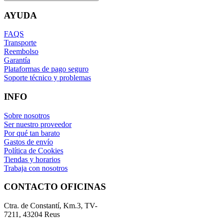
AYUDA
FAQS
Transporte
Reembolso
Garantía
Plataformas de pago seguro
Soporte técnico y problemas
INFO
Sobre nosotros
Ser nuestro proveedor
Por qué tan barato
Gastos de envío
Política de Cookies
Tiendas y horarios
Trabaja con nosotros
CONTACTO OFICINAS
Ctra. de Constantí, Km.3, TV-
7211, 43204 Reus