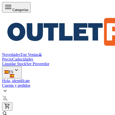
Categorías
Novedades
Top Ventas
⇊
Precio
Caducidades
Liquidar Stock
Ser Proveedor
ES
Hola, identifícate
Cuenta y pedidos