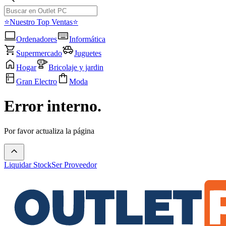
⭐Nuestro Top Ventas⭐
Ordenadores
Informática
Supermercado
Juguetes
Hogar
Bricolaje y jardin
Gran Electro
Moda
Error interno.
Por favor actualiza la página
Liquidar Stock
Ser Proveedor