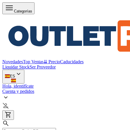
Categorías
Novedades
Top Ventas
⇊ Precio
Caducidades
Liquidar Stock
Ser Proveedor
ES
Hola, identifícate
Cuenta y pedidos