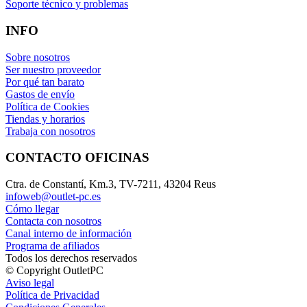
Soporte técnico y problemas
INFO
Sobre nosotros
Ser nuestro proveedor
Por qué tan barato
Gastos de envío
Política de Cookies
Tiendas y horarios
Trabaja con nosotros
CONTACTO OFICINAS
Ctra. de Constantí, Km.3, TV-7211, 43204 Reus
infoweb@outlet-pc.es
Cómo llegar
Contacta con nosotros
Canal interno de información
Programa de afiliados
Todos los derechos reservados
© Copyright OutletPC
Aviso legal
Política de Privacidad