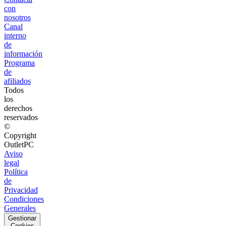
con
nosotros
Canal
interno
de
información
Programa
de
afiliados
Todos
los
derechos
reservados
©
Copyright
OutletPC
Aviso
legal
Política
de
Privacidad
Condiciones
Generales
Gestionar
Cookies