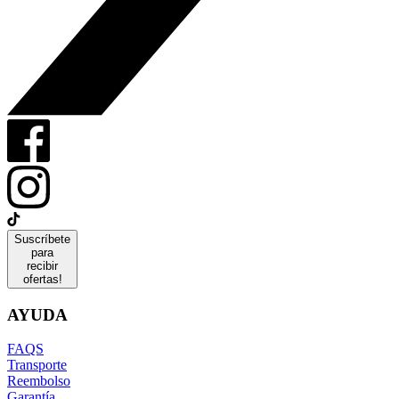
Suscríbete
para
recibir
ofertas!
AYUDA
FAQS
Transporte
Reembolso
Garantía