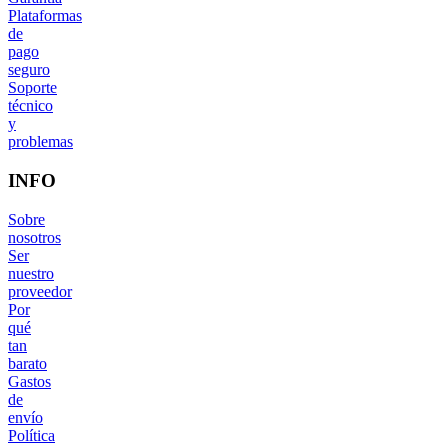
Plataformas
de
pago
seguro
Soporte
técnico
y
problemas
INFO
Sobre
nosotros
Ser
nuestro
proveedor
Por
qué
tan
barato
Gastos
de
envío
Política