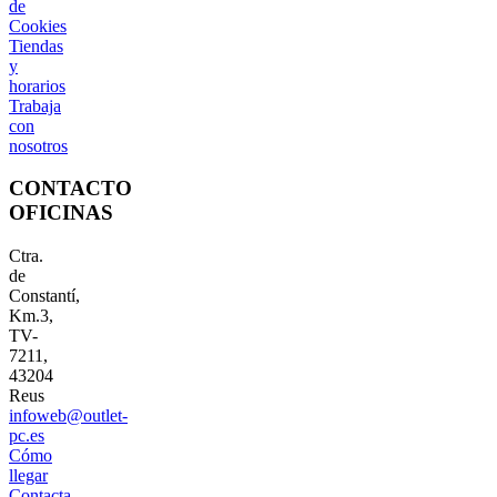
de
Cookies
Tiendas
y
horarios
Trabaja
con
nosotros
CONTACTO
OFICINAS
Ctra.
de
Constantí,
Km.3,
TV-
7211,
43204
Reus
infoweb@outlet-
pc.es
Cómo
llegar
Contacta