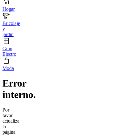
Hogar
Bricolaje
y
jardin
Gran
Electro
Moda
Error
interno.
Por
favor
actualiza
la
página