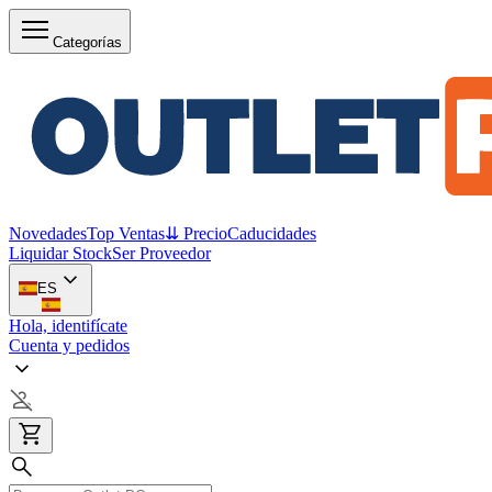
Categorías
Novedades
Top Ventas
⇊ Precio
Caducidades
Liquidar Stock
Ser Proveedor
ES
Hola, identifícate
Cuenta y pedidos