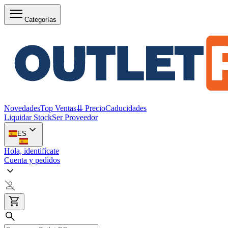
Categorías
Novedades
Top Ventas
⇊ Precio
Caducidades
Liquidar Stock
Ser Proveedor
ES
Hola, identifícate
Cuenta y pedidos