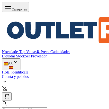
Categorías
Novedades
Top Ventas
⇊ Precio
Caducidades
Liquidar Stock
Ser Proveedor
ES
Hola, identifícate
Cuenta y pedidos