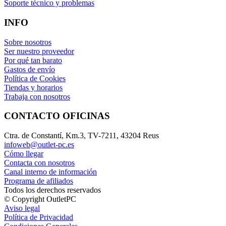
Soporte técnico y problemas
INFO
Sobre nosotros
Ser nuestro proveedor
Por qué tan barato
Gastos de envío
Política de Cookies
Tiendas y horarios
Trabaja con nosotros
CONTACTO OFICINAS
Ctra. de Constantí, Km.3, TV-7211, 43204 Reus
infoweb@outlet-pc.es
Cómo llegar
Contacta con nosotros
Canal interno de información
Programa de afiliados
Todos los derechos reservados
© Copyright OutletPC
Aviso legal
Política de Privacidad