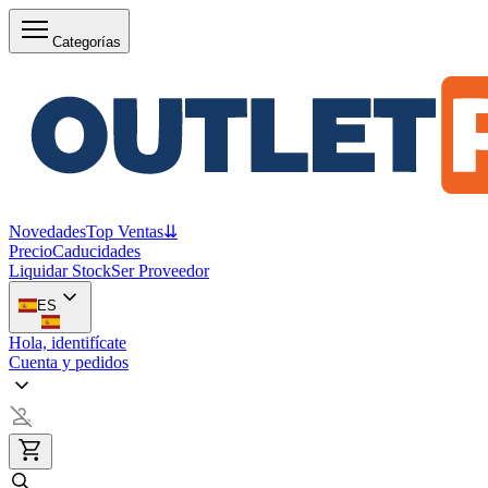
Categorías
Novedades
Top Ventas
⇊
Precio
Caducidades
Liquidar Stock
Ser Proveedor
ES
Hola, identifícate
Cuenta y pedidos