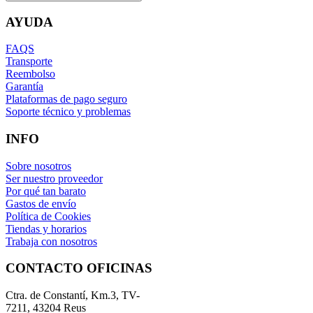
AYUDA
FAQS
Transporte
Reembolso
Garantía
Plataformas de pago seguro
Soporte técnico y problemas
INFO
Sobre nosotros
Ser nuestro proveedor
Por qué tan barato
Gastos de envío
Política de Cookies
Tiendas y horarios
Trabaja con nosotros
CONTACTO OFICINAS
Ctra. de Constantí, Km.3, TV-
7211, 43204 Reus