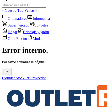
⭐Nuestro Top Ventas⭐
Ordenadores
Informática
Supermercado
Juguetes
Hogar
Bricolaje y jardin
Gran Electro
Moda
Error interno.
Por favor actualiza la página
Liquidar Stock
Ser Proveedor